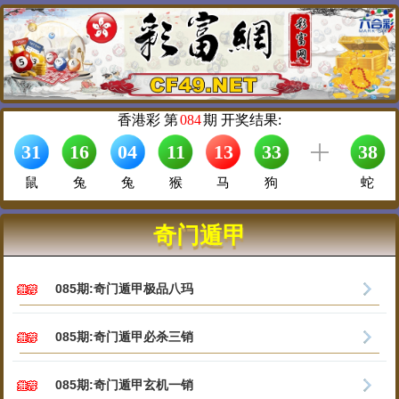
奇门遁甲
085期:奇门遁甲极品八玛
085期:奇门遁甲必杀三销
085期:奇门遁甲玄机一销