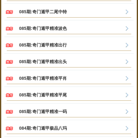
085期:奇门遁甲二尾中特
085期:奇门遁甲精准波色
085期:奇门遁甲精准出行
085期:奇门遁甲精准出头
085期:奇门遁甲精准平肖
085期:奇门遁甲精准平尾
085期:奇门遁甲精准一码
084期:奇门遁甲极品八玛