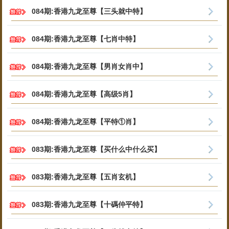
084期:香港九龙至尊【三头就中特】
084期:香港九龙至尊【七肖中特】
084期:香港九龙至尊【男肖女肖中】
084期:香港九龙至尊【高级5肖】
084期:香港九龙至尊【平特①肖】
083期:香港九龙至尊【买什么中什么买】
083期:香港九龙至尊【五肖玄机】
083期:香港九龙至尊【十碼仲平特】