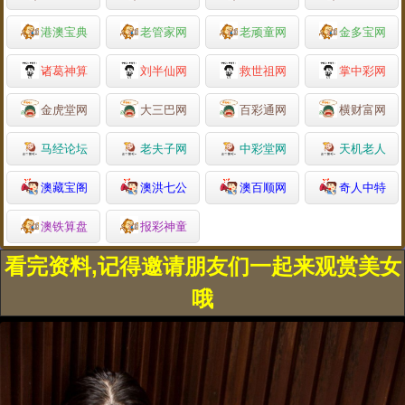
港澳宝典
老管家网
老顽童网
金多宝网
诸葛神算
刘半仙网
救世祖网
掌中彩网
金虎堂网
大三巴网
百彩通网
横财富网
马经论坛
老夫子网
中彩堂网
天机老人
澳藏宝阁
澳洪七公
澳百顺网
奇人中特
澳铁算盘
报彩神童
看完资料,记得邀请朋友们一起来观赏美女
哦