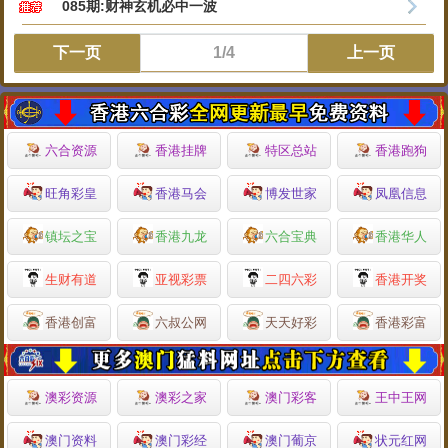
085期:财神玄机必中一波
下一页
1/4
上一页
六合资源
香港挂牌
特区总站
香港跑狗
旺角彩皇
香港马会
博发世家
凤凰信息
镇坛之宝
香港九龙
六合宝典
香港华人
生财有道
亚视彩票
二四六彩
香港开奖
香港创富
六叔公网
天天好彩
香港彩富
澳彩资源
澳彩之家
澳门彩客
王中王网
澳门资料
澳门彩经
澳门葡京
状元红网