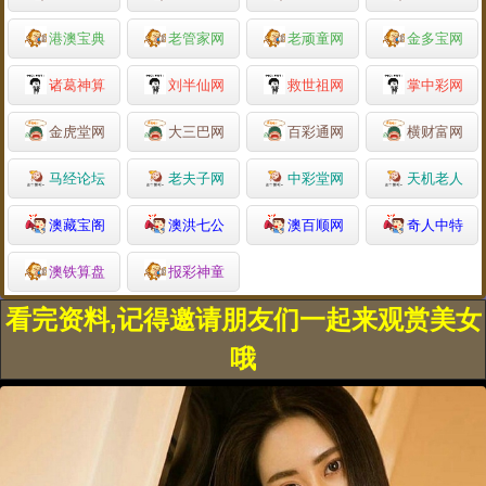
港澳宝典
老管家网
老顽童网
金多宝网
诸葛神算
刘半仙网
救世祖网
掌中彩网
金虎堂网
大三巴网
百彩通网
横财富网
马经论坛
老夫子网
中彩堂网
天机老人
澳藏宝阁
澳洪七公
澳百顺网
奇人中特
澳铁算盘
报彩神童
看完资料,记得邀请朋友们一起来观赏美女
哦