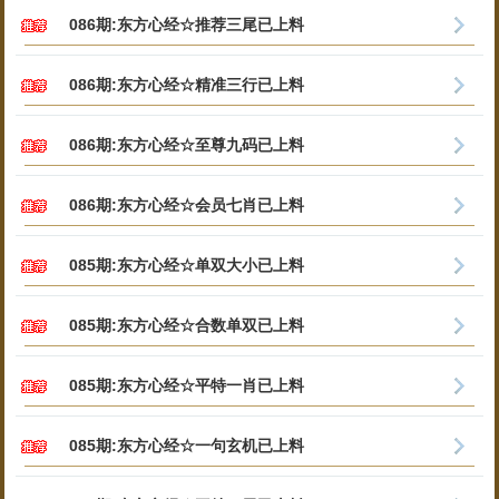
086期:东方心经☆推荐三尾已上料
086期:东方心经☆精准三行已上料
086期:东方心经☆至尊九码已上料
086期:东方心经☆会员七肖已上料
085期:东方心经☆单双大小已上料
085期:东方心经☆合数单双已上料
085期:东方心经☆平特一肖已上料
085期:东方心经☆一句玄机已上料