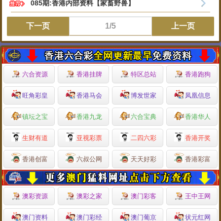
085期:香港内部资料【家畜野兽】
下一页
1/5
上一页
六合资源
香港挂牌
特区总站
香港跑狗
旺角彩皇
香港马会
博发世家
凤凰信息
镇坛之宝
香港九龙
六合宝典
香港华人
生财有道
亚视彩票
二四六彩
香港开奖
香港创富
六叔公网
天天好彩
香港彩富
澳彩资源
澳彩之家
澳门彩客
王中王网
澳门资料
澳门彩经
澳门葡京
状元红网