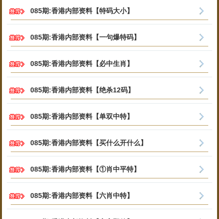
085期:香港内部资料【特码大小】
085期:香港内部资料【一句爆特码】
085期:香港内部资料【必中生肖】
085期:香港内部资料【绝杀12码】
085期:香港内部资料【单双中特】
085期:香港内部资料【买什么开什么】
085期:香港内部资料【①肖中平特】
085期:香港内部资料【六肖中特】