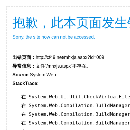
抱歉，此本页面发生
Sorry, the site now can not be accessed.
出错页面：
http://cf49.net/mhxjs.aspx?id=009
异常信息：
文件“/mhxjs.aspx”不存在。
Source:
System.Web
StackTrace:
   在 System.Web.UI.Util.CheckVirtualFile
   在 System.Web.Compilation.BuildManager
   在 System.Web.Compilation.BuildManager
   在 System.Web.Compilation.BuildManager