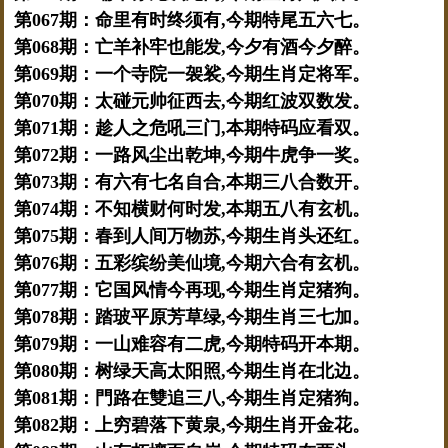
第067期：命里有时终须有,今期特尾五六七。
第068期：亡羊补牢也能发,今夕有酒今夕醉。
第069期：一个寺院一袈裟,今期生肖定将军。
第070期：太碰元帅征西去,今期红波双数发。
第071期：趁人之危吼三门,本期特码应看双。
第072期：一路风尘出乾坤,今期牛虎争一奖。
第073期：有六有七名自合,本期三八合数开。
第074期：不知横财何时发,本期五八有玄机。
第075期：春到人间万物苏,今期生肖头还红。
第076期：五彩缤纷美仙境,今期六合有玄机。
第077期：它国风情今再现,今期生肖定猪狗。
第078期：踏玻平原芳草绿,今期生肖三七加。
第079期：一山难容有二虎,今期特码开本期。
第080期：树绿天高太阳照,今期生肖在北边。
第081期：門路在雙追三八,今期生肖定猪狗。
第082期：上穷碧落下黄泉,今期生肖开金花。