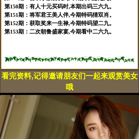
第150期：有人十元买码时,本期出码三六九。
第151期：将军君王美人伴,今期特码猜双肖。
第152期：获取奖来一生禄,今期特码望二九。
第153期：二次朝鲁盛家宴,今期看中二六九。
看完资料,记得邀请朋友们一起来观赏美女
哦