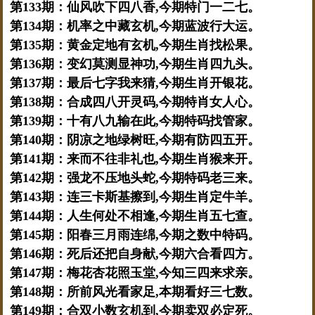
第133期：仙风吹下四八香,今期特门一二七。
第134期：机率之中藏玄机,今期蓝波行大运。
第135期：黄金定地有玄机,今期生肖找松果。
第136期：变幻莫测显神功,今期生肖四九头。
第137期：最后七字我来猜,今期生肖开银花。
第138期：合成四八开灵码,今期特肖女人心。
第139期：十有八九输在此,今期特码找管家。
第140期：阴凉之地绿树旺,今期有防四五开。
第141期：来而不往非礼也,今期生肖猴来开。
第142期：强龙不压地头蛇,今期特码老三来。
第143期：连三卡斯基擦到,今期生肖定牛羊。
第144期：人生何处不相逢,今期生肖五七查。
第145期：阳春三月雨连绵,今期之数中特码。
第146期：死后还把自身献,今期六合看四方。
第147期：梅花杏花照玉堂,今知三四来求亲。
第148期：所前风光看家足,本期看好三七数。
第149期：合双小数玄机到,今期卖双必定死。