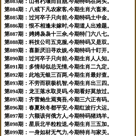
第083期：山有朽壤而自崩,今期特码在两头。
第084期：八戒下凡农家客,今期生肖六畜来。
第085期：过河卒子只向前,今期特码土中金。
第086期：恨不相逢未嫁时,今期道人出难题。
第087期：娉娉袅袅十三佘,今期特门六八七。
第088期：科技公司五克服,今期特码又是双。
第089期：喜新厌旧寻欢娱,今期特码十盯开。
第090期：过河卒子只向前,今期生肖人人知。
第091期：多情却似总无情,今期生肖二九定。
第092期：此地无银三百两,今期生肖最好查。
第093期：不劳而获极机智,今期生肖出三四。
第094期：龙王落水取灵码,今期看好莫放过。
第095期：齐雷鲍生焉夷吾,今期三六正有码。
第096期：春夏秋冬都平安,今期红波行大运。
第097期：六额该何俄方人,今期特码猪鸡羊。
第098期：星辰北半粒粒送,今期生肖三五加。
第099期：一身如材无气力,今期特肖与家关。