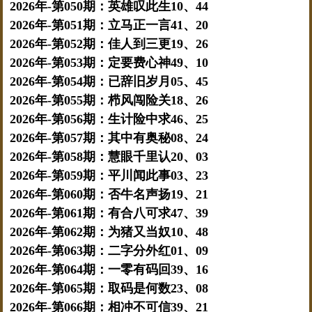
2026年-第050期：英雄叹此生10、44
2026年-第051期：立马正一言41、20
2026年-第052期：佳人到三更19、26
2026年-第053期：定要费心神49、10
2026年-第054期：已辞旧岁月05、45
2026年-第055期：栉风闯险关18、26
2026年-第056期：生计险中求46、25
2026年-第057期：其中有奥秘08、24
2026年-第058期：慧眼千里认20、03
2026年-第059期：平川闻此事03、23
2026年-第060期：否牛名声扬19、21
2026年-第061期：有合八可求47、39
2026年-第062期：为猪又当奴10、48
2026年-第063期：二字分外红01、09
2026年-第064期：一零有码回39、16
2026年-第065期：取码是何数23、08
2026年-第066期：相冲不可信39、21