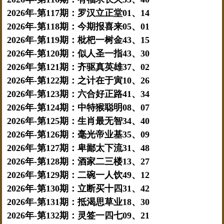
2026年-第117期：罗汉立正堂01、14
2026年-第118期：今期报喜来05、01
2026年-第119期：枇杷一树金43、15
2026年-第120期：似人圣一指43、30
2026年-第121期：齐驱真英雄37、02
2026年-第122期：之计在于寅10、26
2026年-第123期：六合好正路41、34
2026年-第124期：中特猴聪明08、07
2026年-第125期：生肖最无智34、40
2026年-第126期：毫光帝业基35、09
2026年-第127期：卑鄙太下流31、48
2026年-第128期：酒家二三楼13、27
2026年-第129期：二碗一人饮49、12
2026年-第130期：立断买十四31、42
2026年-第131期：抵渴思草业18、30
2026年-第132期：灵签一四七09、21