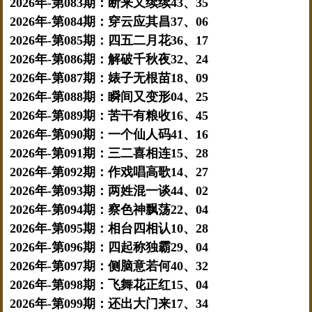
2026年-第083期：断来又续续43、35
2026年-第084期：穿云应其昌37、06
2026年-第085期：四五二月花36、17
2026年-第086期：解破千秋夜32、24
2026年-第087期：婊子无根苗18、09
2026年-第088期：瞬间又变形04、25
2026年-第089期：苦干有粮收16、45
2026年-第090期：一个仙人码41、16
2026年-第091期：三二喜相连15、28
2026年-第092期：作戏唱高歌14、27
2026年-第093期：两姓混一谈44、02
2026年-第094期：察色神飘荡22、04
2026年-第095期：相台四相认10、28
2026年-第096期：四起称独霸29、04
2026年-第097期：侧脑意若何40、32
2026年-第098期：飞舞花正红15、04
2026年-第099期：还出大门来17、34