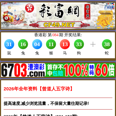
2026年全年资料【曾道人五字诗】
提高速度,减少浏览流量，不保留大量往期记录!