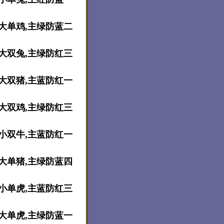
码大单鸡,主绿防蓝二
码大双兔,主绿防红三
码大双猪,主蓝防红一
码大双鸡,主绿防红三
码小双牛,主蓝防红一
码大单猪,主绿防蓝四
码小单虎,主蓝防红三
码大单虎,主绿防蓝一