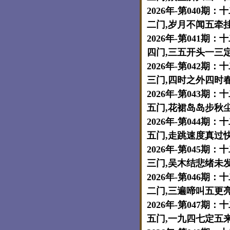
2026年-第040
二门,岁月不闻五牵挂,
2026年-第041
四门,三五开头一三定,
2026年-第042
三门,四时之外四时春,
2026年-第043
五门,花裙岛岛步秋尘,
2026年-第044
五门,走跳速度真过快,
2026年-第045
三门,吴木结悲绪未发,
2026年-第046
二门,三遍啼叫五更亮,
2026年-第047
五门,一九四七定五来,