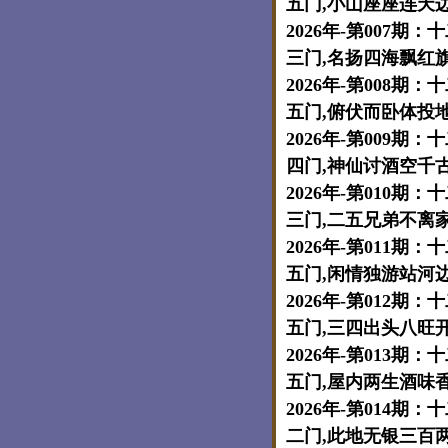
五门,小山座座连天边,
2026年-第007
三门,名扬四海飘红旗,
2026年-第008
五门,俯伏而卧体投地,
2026年-第009
四门,神仙讨酒空千古,
2026年-第010
三门,二五兄弟不离家,
2026年-第011
五门,闲情独游站河边,
2026年-第012
五门,三四出头八旺开,
2026年-第013
五门,屋内两生酒味香,
2026年-第014
二门,此地无银三百两,