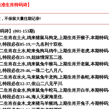
【极准生肖特码诗】
量，不保留大量往期记录!
诗】(001-153期)
期：十二生肖在土火,鸡来猪鼠马狗龙,上期生肖开猴子,本期特
特段必在05-19,一九名利十双收.
期：十二生肖在土水,蛇来兔狗马鸡牛,上期生肖开老虎,本期特
特段必在25-39,姐妹情深五二连.
期：十二生肖在土水,鸡来鼠兔牛猴马,上期生肖开老鼠,本期特
特段必在29-46,一珠二七八月八.
期：十二生肖在水火,马来鼠兔牛龙狗,上期生肖开条蛇,本期特
特段必在12-37,依山二八见平川.
期：十二生肖在金水,狗来鼠兔牛蛇马,上期生肖开白羊,本期特
特段必在33-46,海人无家海里住.
期：十二生肖在金木,龙来猪马羊猴鸡,上期生肖开兔子,今期特