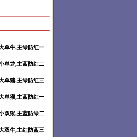
码大单牛,主绿防红一
码小单龙,主蓝防红二
码大单猪,主绿防红三
码大单猴,主蓝防红一
码小双猴,主蓝防绿二
码大双牛,主红防蓝三