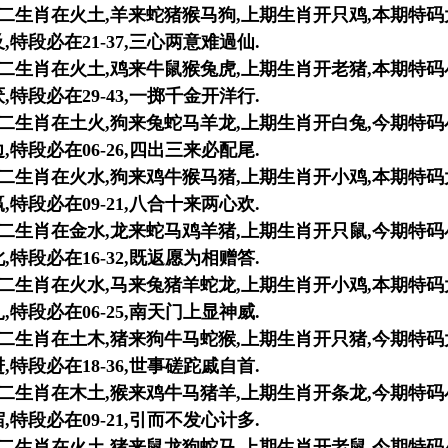
期：十二生肖在火土,羊来蛇猪猴马狗,上期生肖开只鸡,本期特
特段必在21-37,三心两意难過仙.
期：十二生肖在火土,鸡来牛鼠猴兔虎,上期生肖开老猪,本期特
特段必在29-43,一掷千金开洋行.
期：十二生肖在土火,狗来兔蛇马羊龙,上期生肖开白兔,今期特
特段必在06-26,四出三来必配尾.
期：十二生肖在火水,狗来鸡牛猴马猪,上期生肖开小鸡,本期特
特段必在09-21,八合十来两心欢.
期：十二生肖在金水,龙来蛇马鸡羊猪,上期生肖开只鼠,今期特
特段必在16-32,既返愿为相赠答.
期：十二生肖在火水,马来兔猪羊蛇龙,上期生肖开小鸡,本期特
特段必在06-25,南天门上显神威.
期：十二生肖在土木,猪来狗牛马蛇猴,上期生肖开只猪,今期特
特段必在18-36,世事磋跎戚自首.
期：十二生肖在木土,猴来鸡牛马猪羊,上期生肖开条龙,今期特
特段必在09-21,引而不发心计多.
期：十二生肖在火土,猪来鼠龙狗蛇马,上期生肖开老鼠,今期特