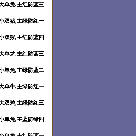
码大单兔,主红防蓝三
码小双猪,主绿防红一
码小双猴,主红防蓝四
码大单龙,主红防蓝三
码小单兔,主绿防蓝二
码大单牛,主绿防红一
码大双鸡,主绿防红三
码小单兔,主蓝防绿四
码小单兔,主红防蓝一