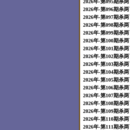
2026年-第095期杀
2026年-第096期杀
2026年-第097期杀
2026年-第098期杀
2026年-第099期杀
2026年-第100期杀
2026年-第101期杀
2026年-第102期杀
2026年-第103期杀
2026年-第104期杀
2026年-第105期杀
2026年-第106期杀
2026年-第107期杀
2026年-第108期杀
2026年-第109期杀
2026年-第110期杀
2026年-第111期杀