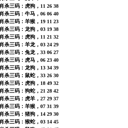
两肖杀三码：虎狗，11 26 38
两肖杀三码：牛马，06 06 40
两肖杀三码：羊猴，19 11 23
两肖杀三码：龙狗，03 19 38
两肖杀三码：虎狗，11 21 32
两肖杀三码：羊龙，03 24 29
两肖杀三码：兔龙，33 06 27
两肖杀三码：虎马，06 23 40
两肖杀三码：龙狗，13 34 39
两肖杀三码：鼠蛇，33 26 30
两肖杀三码：虎狗，18 49 32
两肖杀三码：狗蛇，21 28 42
两肖杀三码：虎羊，27 29 37
两肖杀三码：羊猴，07 31 39
两肖杀三码：猪狗，14 29 30
两肖杀三码：猴蛇，03 14 45