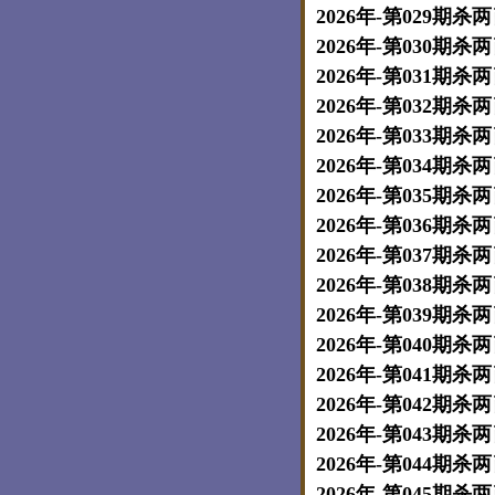
2026年-第029期杀
2026年-第030期杀
2026年-第031期杀
2026年-第032期杀
2026年-第033期杀
2026年-第034期杀
2026年-第035期杀
2026年-第036期杀
2026年-第037期杀
2026年-第038期杀
2026年-第039期杀
2026年-第040期杀
2026年-第041期杀
2026年-第042期杀
2026年-第043期杀
2026年-第044期杀
2026年-第045期杀