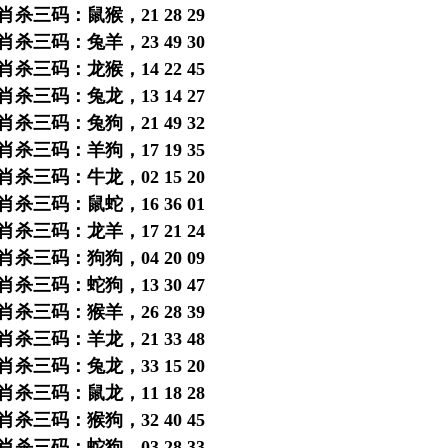
两肖杀三码：鼠猴，21 28 29
两肖杀三码：兔羊，23 49 30
两肖杀三码：龙猴，14 22 45
两肖杀三码：兔龙，13 14 27
两肖杀三码：兔狗，21 49 32
两肖杀三码：羊狗，17 19 35
两肖杀三码：牛龙，02 15 20
两肖杀三码：鼠蛇，16 36 01
两肖杀三码：龙羊，17 21 24
两肖杀三码：狗狗，04 20 09
两肖杀三码：蛇狗，13 30 47
两肖杀三码：猴羊，26 28 39
两肖杀三码：羊龙，21 33 48
两肖杀三码：兔龙，33 15 20
两肖杀三码：鼠龙，11 18 28
两肖杀三码：猴狗，32 40 45
两肖杀三码：蛇狗，03 28 33