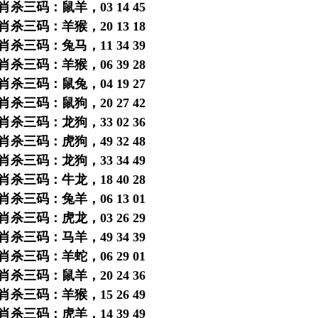
两肖杀三码：鼠羊，03 14 45
两肖杀三码：羊猴，20 13 18
两肖杀三码：兔马，11 34 39
两肖杀三码：羊猴，06 39 28
两肖杀三码：鼠兔，04 19 27
两肖杀三码：鼠狗，20 27 42
两肖杀三码：龙狗，33 02 36
两肖杀三码：虎狗，49 32 48
两肖杀三码：龙狗，33 34 49
两肖杀三码：牛龙，18 40 28
两肖杀三码：兔羊，06 13 01
两肖杀三码：虎龙，03 26 29
两肖杀三码：马羊，49 34 39
两肖杀三码：羊蛇，06 29 01
两肖杀三码：鼠羊，20 24 36
两肖杀三码：羊猴，15 26 49
两肖杀三码：虎羊，14 39 49