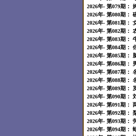
2026年- 第079
2026年- 第080
2026年- 第081
2026年- 第082
2026年- 第083
2026年- 第084
2026年- 第085
2026年- 第086
2026年- 第087
2026年- 第088
2026年- 第089
2026年- 第090
2026年- 第091
2026年- 第092
2026年- 第093
2026年- 第094