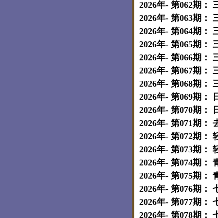
2026年- 第062
2026年- 第063
2026年- 第064
2026年- 第065
2026年- 第066
2026年- 第067
2026年- 第068
2026年- 第069
2026年- 第070
2026年- 第071
2026年- 第072
2026年- 第073
2026年- 第074
2026年- 第075
2026年- 第076
2026年- 第077
2026年- 第078