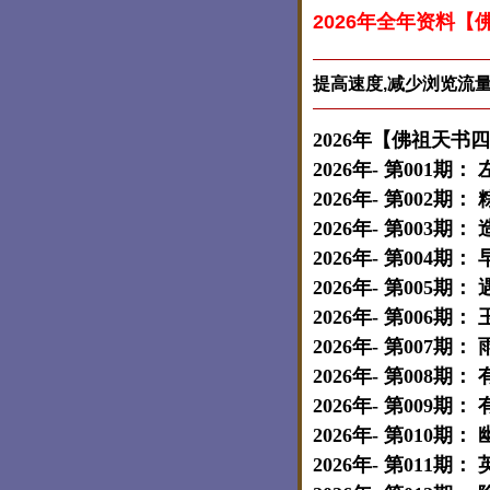
2026年全年资料
提高速度,减少浏览流
2026年【佛祖天书四肖
2026年- 第001
2026年- 第002
2026年- 第003
2026年- 第004
2026年- 第005
2026年- 第006
2026年- 第007
2026年- 第008
2026年- 第009
2026年- 第010
2026年- 第011