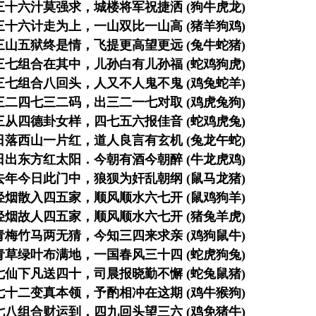
期： 三十六汁莫强求，城楼将军祝捷洒 (狗牛虎龙)
期： 三十六计走为上，一山双比一山高 (猪羊狗鸡)
期： 三山五狱终是情，飞提更高望更远 (兔牛蛇猪)
期： 三七组合在其中，儿孙白有儿孙福 (蛇鸡狗虎)
期： 三七组合八回头，人又不人鬼不鬼 (鸡兔蛇羊)
期： 三二四七三二码，出三二一七对取 (鸡虎兔狗)
期： 三从四德卦女样，四七五六报佳音 (蛇鸡虎兔)
期： 日落西山一片红，道人良言有玄机 (兔龙午蛇)
期： 日出东方红太阳．今朝有酒今朝醉 (牛龙虎鸡)
期： 去年今日此门中，狼狈为奸乱朝纲 (鼠马龙猪)
期： 轻烟散入四五家，顺风顺水六七开 (鼠鸡狗羊)
期： 轻烟故人四五家，顺风顺水六七开 (猪兔羊虎)
期： 青梅竹马两无猜，今知三四来求亲 (鸡狗鼠牛)
期： 青草绿叶布满地，一国春风三十四 (蛇虎狗兔)
期： 七仙下凡送四十，司晨报晓勤不懈 (蛇兔鼠猪)
期： 七十二变真本领，予酌相冲在这期 (鸡牛猴狗)
期： 七八组合财运到，四九回头望三六 (鸡免猪牛)