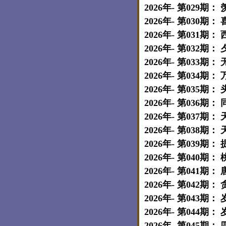
2026年- 第029
2026年- 第030
2026年- 第031
2026年- 第032
2026年- 第033
2026年- 第034
2026年- 第035
2026年- 第036
2026年- 第037
2026年- 第038
2026年- 第039
2026年- 第040
2026年- 第041
2026年- 第042
2026年- 第043
2026年- 第044
2026年- 第045