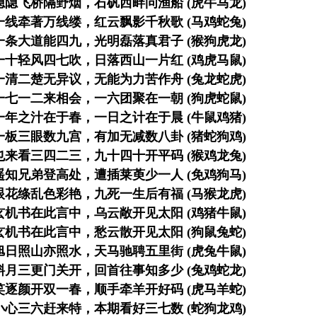
期： 隐隐飞桥隔野烟，石矾西畔问渔船 (虎牛马龙)
期： 一线牵著万线缕，红云飘影千秋歌 (马鸡蛇兔)
期： 一条大道能四九，光明磊落真君子 (猴狗虎龙)
期： 一十轻风四七吹，日落西山一片红 (鸡虎马鼠)
期： 一清二楚无异议，无能为力苦作舟 (兔龙蛇虎)
期： 一七一二来相会，一六团聚在一朝 (狗虎蛇鼠)
期： 一年之汁在于春，一日之计在于晨 (牛鼠鸡猪)
期： 一板三眼数九宫，有加无减数八卦 (猪蛇狗鸡)
期： 也来看三四二三，九十四十开平码 (猴鸡龙兔)
期： 遥知兄弟登高处，遭插莱萸少一人 (免鸡狗马)
期： 眼花绦乱色彩艳，九死一生后有福 (马猴龙虎)
期： 玄机书在此言中，乌云敞开见太阳 (鸡猪牛鼠)
期： 玄机书在此言中，愁云散开见太阳 (狗鼠兔蛇)
期： 旭日照山亦照水，天马驰聘五里街 (虎兔牛鼠)
期： 斜月三更门关开，回首往事知多少 (兔鸡蛇龙)
期： 笑逐颜开双一春，顺手牵羊开好码 (虎马羊蛇)
期： 小心三六赶来特，本期看好三七数 (蛇狗龙鸡)