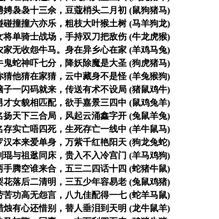
期： 娉娉袅袅十三佘，豆蔻梢头二月初 (鼠狗猪马)
期： 碰碰撞撞六亦乐，粗枝大叶猴土树 (马羊狗龙)
期： 女将单骑士战场，手持双刀把敌伤 (牛龙虎猴)
期： 农家无收怨牛马。身在异乡心在家 (羊鸡马兔)
期： 牛鬼蛇神吓七分，降妖除魔是大圣 (狗虎猪马)
期： 你猜他猜在家猜，云中藏身不是怪 (羊兔猴狗)
期： 脑子一闪码就来，传送有术不设局 (猪鼠鸡牛)
期： 男才女貌相匹配，欲手嘉景三四中 (鼠鸡兔羊)
期： 名扬天下三合局，风起云涌鑫字开 (兔鼠羊兔)
期： 名存实亡唔四死，生死存亡一线中 (羊牛鼠马)
期： 罗汉本来爱单身，万紫千红艳阳天 (狗龙兔蛇)
期： 刘琨与祖逖同床，贵入不入冷宫门 (羊马鸡狗)
期： 两手腾空谁来合，五三二四话十四 (蛇猪牛鼠)
期： 梨花落后二清明，三五少年容易老 (兔鼠鸡猪)
期： 劳苦功高无怨言，八九佳配得一七 (蛇羊马鼠)
期： 蜡烛有心还惜别，替人垂泪到天明 (龙牛鼠羊)