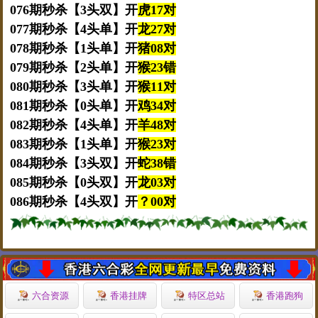
076期秒杀【3头双】开
虎17对
077期秒杀【4头单】开
龙27对
078期秒杀【1头单】开
猪08对
079期秒杀【2头单】开
猴23错
080期秒杀【3头单】开
猴11对
081期秒杀【0头单】开
鸡34对
082期秒杀【4头单】开
羊48对
083期秒杀【1头单】开
猴23对
084期秒杀【3头双】开
蛇38错
085期秒杀【0头双】开
龙03对
086期秒杀【4头双】开
？00对
六合资源
香港挂牌
特区总站
香港跑狗