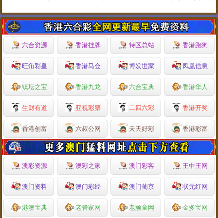
六合资源
香港挂牌
特区总站
香港跑狗
旺角彩皇
香港马会
博发世家
凤凰信息
镇坛之宝
香港九龙
六合宝典
香港华人
生财有道
亚视彩票
二四六彩
香港开奖
香港创富
六叔公网
天天好彩
香港彩富
澳彩资源
澳彩之家
澳门彩客
王中王网
澳门资料
澳门彩经
澳门葡京
状元红网
港澳宝典
老管家网
老顽童网
金多宝网