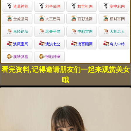
诸葛神算
刘半仙网
救世祖网
掌中彩网
金虎堂网
大三巴网
百彩通网
横财富网
马经论坛
老夫子网
中彩堂网
天机老人
澳藏宝阁
澳洪七公
澳百顺网
奇人中特
澳铁算盘
报彩神童
看完资料,记得邀请朋友们一起来观赏美女
哦