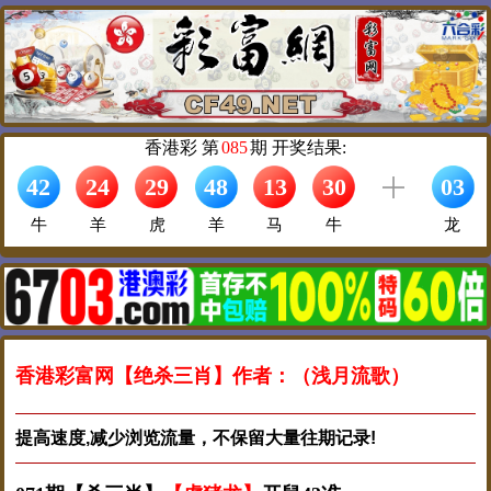
香港彩富网
【绝杀三肖】
作者：（浅月流歌）
提高速度,减少浏览流量，不保留大量往期记录!