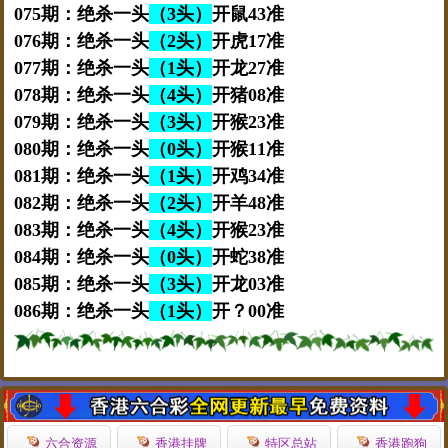
075期：绝杀一头
（3头）
开鼠43准
076期：绝杀一头
（2头）
开虎17准
077期：绝杀一头
（1头）
开龙27准
078期：绝杀一头
（4头）
开猪08准
079期：绝杀一头
（3头）
开猴23准
080期：绝杀一头
（0头）
开猴11准
081期：绝杀一头
（1头）
开鸡34准
082期：绝杀一头
（2头）
开羊48准
083期：绝杀一头
（4头）
开猴23准
084期：绝杀一头
（0头）
开蛇38准
085期：绝杀一头
（3头）
开龙03准
086期：绝杀一头
（1头）
开？00准
六合资源
香港挂牌
特区总站
香港跑狗