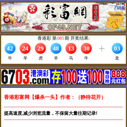
香港彩富网
【爆杀一头】
作者：（静待花开）
提高速度,减少浏览流量，不保留大量往期记录!