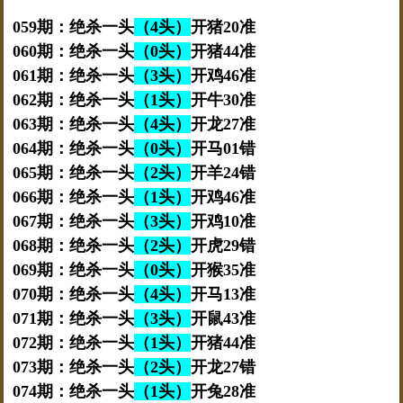
059期：绝杀一头
（4头）
开猪20准
060期：绝杀一头
（0头）
开猪44准
061期：绝杀一头
（3头）
开鸡46准
062期：绝杀一头
（1头）
开牛30准
063期：绝杀一头
（4头）
开龙27准
064期：绝杀一头
（0头）
开马01错
065期：绝杀一头
（2头）
开羊24错
066期：绝杀一头
（1头）
开鸡46准
067期：绝杀一头
（3头）
开鸡10准
068期：绝杀一头
（2头）
开虎29错
069期：绝杀一头
（0头）
开猴35准
070期：绝杀一头
（4头）
开马13准
071期：绝杀一头
（3头）
开鼠43准
072期：绝杀一头
（1头）
开猪44准
073期：绝杀一头
（2头）
开龙27错
074期：绝杀一头
（1头）
开兔28准