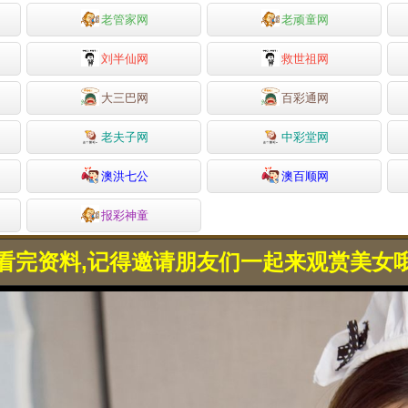
老管家网
老顽童网
刘半仙网
救世祖网
大三巴网
百彩通网
老夫子网
中彩堂网
澳洪七公
澳百顺网
报彩神童
看完资料,记得邀请朋友们一起来观赏美女