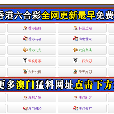
香港挂牌
特区总站
香港马会
博发世家
香港九龙
六合宝典
亚视彩票
二四六彩
六叔公网
天天好彩
澳彩之家
澳门彩客
澳门彩经
澳门葡京