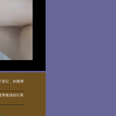
于其它，外围博
使用者须自行承