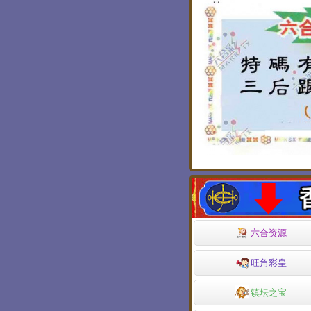
六合资源
旺角彩皇
镇坛之宝