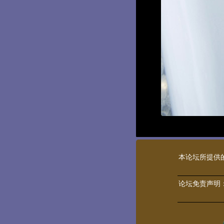
本论坛所提供
论坛免责声明