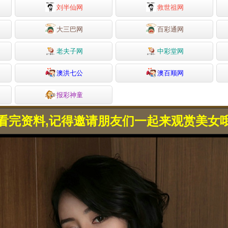
刘半仙网
救世祖网
大三巴网
百彩通网
老夫子网
中彩堂网
澳洪七公
澳百顺网
报彩神童
看完资料,记得邀请朋友们一起来观赏美女