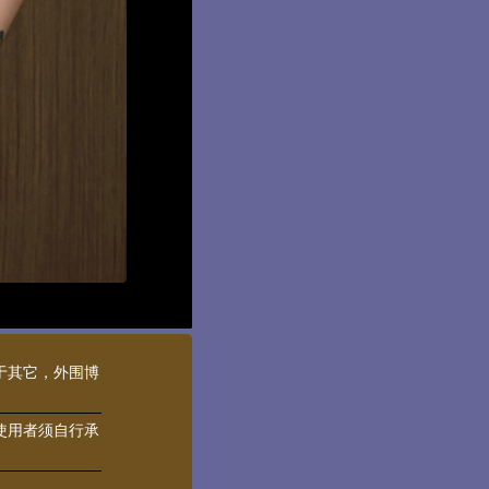
于其它，外围博
使用者须自行承