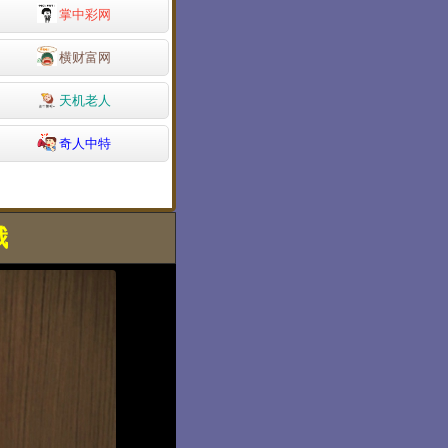
掌中彩网
横财富网
天机老人
奇人中特
哦