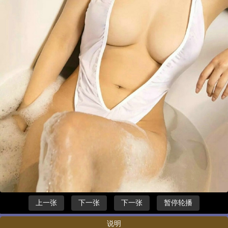
上一张
下一张
下一张
暂停轮播
说明