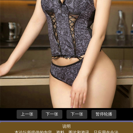
上一张
下一张
下一张
暂停轮播
说明
本论坛所提供的内容、资料、图片和资讯，只应用在合法