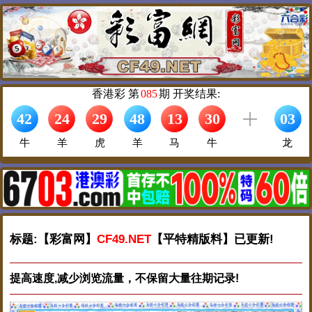
标题:【彩富网】
CF49.NET
【平特精版料】已更新!
提高速度,减少浏览流量，不保留大量往期记录!