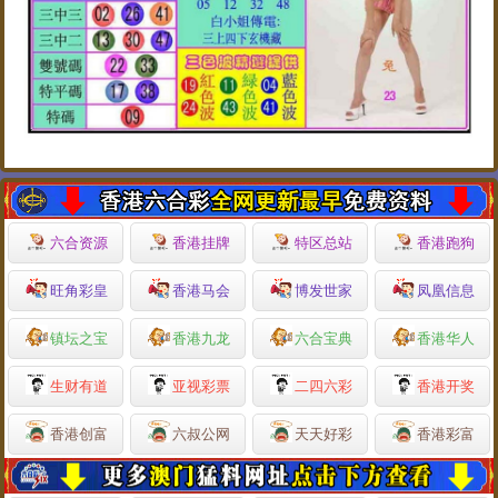
六合资源
香港挂牌
特区总站
香港跑狗
旺角彩皇
香港马会
博发世家
凤凰信息
镇坛之宝
香港九龙
六合宝典
香港华人
生财有道
亚视彩票
二四六彩
香港开奖
香港创富
六叔公网
天天好彩
香港彩富