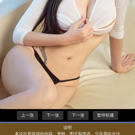
上一张
下一张
下一张
暂停轮播
说明
本论坛所提供的内容、资料、图片和资讯，只应用在合法