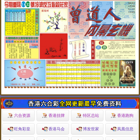
六合资源
香港挂牌
特区总站
香港跑狗
旺角彩皇
香港马会
博发世家
凤凰信息