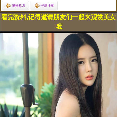
澳铁算盘
报彩神童
看完资料,记得邀请朋友们一起来观赏美女
哦