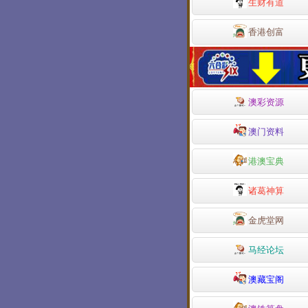
生财有道
香港创富
澳彩资源
澳门资料
港澳宝典
诸葛神算
金虎堂网
马经论坛
澳藏宝阁