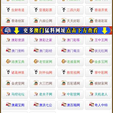
生财有道
亚视彩票
二四六彩
香港开奖
香港创富
六叔公网
天天好彩
香港彩富
澳彩资源
澳彩之家
澳门彩客
王中王网
澳门资料
澳门彩经
澳门葡京
状元红网
港澳宝典
老管家网
老顽童网
金多宝网
诸葛神算
刘半仙网
救世祖网
掌中彩网
金虎堂网
大三巴网
百彩通网
横财富网
马经论坛
老夫子网
中彩堂网
天机老人
澳藏宝阁
澳洪七公
澳百顺网
奇人中特