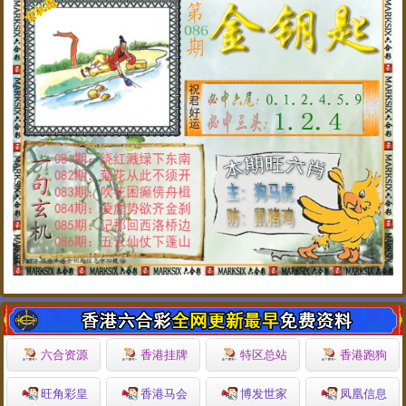
六合资源
香港挂牌
特区总站
香港跑狗
旺角彩皇
香港马会
博发世家
凤凰信息