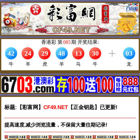
标题:【彩富网】
CF49.NET
【正金钥匙】已更新!
提高速度,减少浏览流量，不保留大量往期记录!