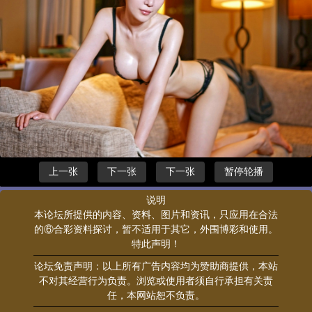
上一张
下一张
下一张
暂停轮播
说明
本论坛所提供的内容、资料、图片和资讯，只应用在合法
的⑥合彩资料探讨，暂不适用于其它，外围博彩和使用。
特此声明！
论坛免责声明：以上所有广告内容均为赞助商提供，本站
不对其经营行为负责。浏览或使用者须自行承担有关责
任，本网站恕不负责。