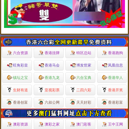
六合资源
香港挂牌
特区总站
香港跑狗
旺角彩皇
香港马会
博发世家
凤凰信息
镇坛之宝
香港九龙
六合宝典
香港华人
生财有道
亚视彩票
二四六彩
香港开奖
香港创富
六叔公网
天天好彩
香港彩富
澳彩资源
澳彩之家
澳门彩客
王中王网