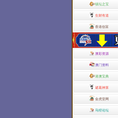
镇坛之宝
生财有道
香港创富
澳彩资源
澳门资料
港澳宝典
诸葛神算
金虎堂网
马经论坛