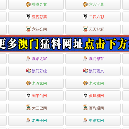
香港九龙
六合宝典
亚视彩票
二四六彩
六叔公网
天天好彩
澳彩之家
澳门彩客
澳门彩经
澳门葡京
老管家网
老顽童网
刘半仙网
救世祖网
大三巴网
百彩通网
老夫子网
中彩堂网