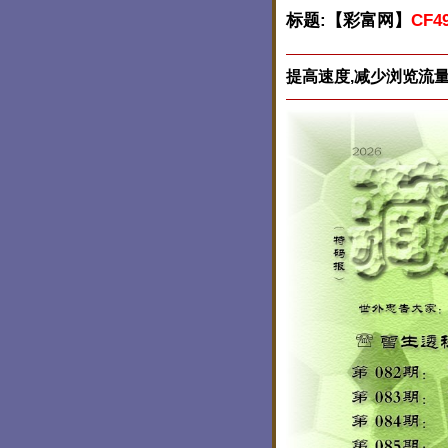
标题:【彩富网】
CF4
提高速度,减少浏览流