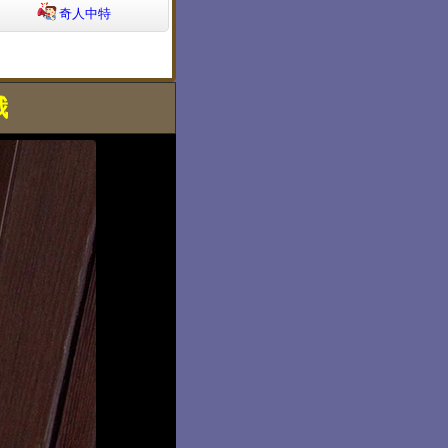
奇人中特
哦