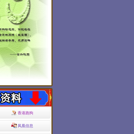
香港跑狗
凤凰信息