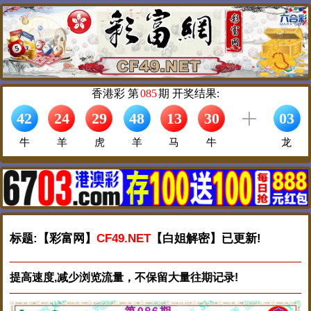
标题:【彩富网】
CF49.NET
【白姐解密】已更新!
提高速度,减少浏览流量，不保留大量往期记录!