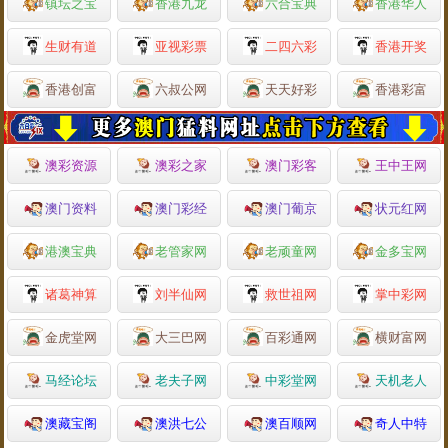
镇坛之宝
香港九龙
六合宝典
香港华人
生财有道
亚视彩票
二四六彩
香港开奖
香港创富
六叔公网
天天好彩
香港彩富
澳彩资源
澳彩之家
澳门彩客
王中王网
澳门资料
澳门彩经
澳门葡京
状元红网
港澳宝典
老管家网
老顽童网
金多宝网
诸葛神算
刘半仙网
救世祖网
掌中彩网
金虎堂网
大三巴网
百彩通网
横财富网
马经论坛
老夫子网
中彩堂网
天机老人
澳藏宝阁
澳洪七公
澳百顺网
奇人中特