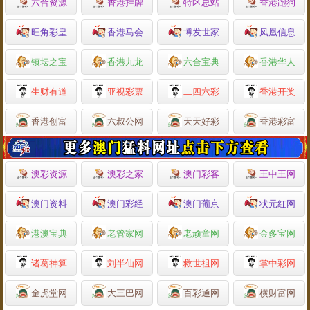
六合资源
香港挂牌
特区总站
香港跑狗
旺角彩皇
香港马会
博发世家
凤凰信息
镇坛之宝
香港九龙
六合宝典
香港华人
生财有道
亚视彩票
二四六彩
香港开奖
香港创富
六叔公网
天天好彩
香港彩富
澳彩资源
澳彩之家
澳门彩客
王中王网
澳门资料
澳门彩经
澳门葡京
状元红网
港澳宝典
老管家网
老顽童网
金多宝网
诸葛神算
刘半仙网
救世祖网
掌中彩网
金虎堂网
大三巴网
百彩通网
横财富网