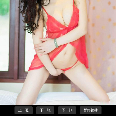
上一张
下一张
下一张
暂停轮播