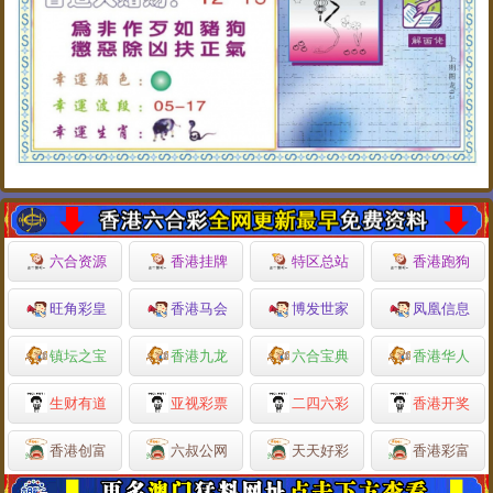
六合资源
香港挂牌
特区总站
香港跑狗
旺角彩皇
香港马会
博发世家
凤凰信息
镇坛之宝
香港九龙
六合宝典
香港华人
生财有道
亚视彩票
二四六彩
香港开奖
香港创富
六叔公网
天天好彩
香港彩富