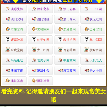
澳彩资源
澳彩之家
澳门彩客
王中王网
澳门资料
澳门彩经
澳门葡京
状元红网
港澳宝典
老管家网
老顽童网
金多宝网
诸葛神算
刘半仙网
救世祖网
掌中彩网
金虎堂网
大三巴网
百彩通网
横财富网
马经论坛
老夫子网
中彩堂网
天机老人
澳藏宝阁
澳洪七公
澳百顺网
奇人中特
澳铁算盘
报彩神童
看完资料,记得邀请朋友们一起来观赏美女
哦