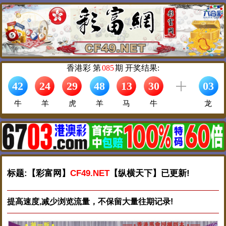
标题:【彩富网】
CF49.NET
【纵横天下】已更新!
提高速度,减少浏览流量，不保留大量往期记录!