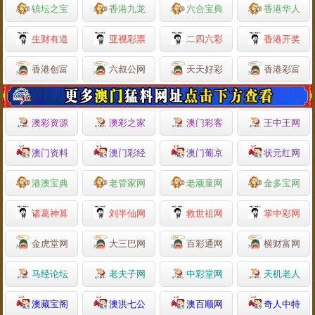
镇坛之宝
香港九龙
六合宝典
香港华人
生财有道
亚视彩票
二四六彩
香港开奖
香港创富
六叔公网
天天好彩
香港彩富
澳彩资源
澳彩之家
澳门彩客
王中王网
澳门资料
澳门彩经
澳门葡京
状元红网
港澳宝典
老管家网
老顽童网
金多宝网
诸葛神算
刘半仙网
救世祖网
掌中彩网
金虎堂网
大三巴网
百彩通网
横财富网
马经论坛
老夫子网
中彩堂网
天机老人
澳藏宝阁
澳洪七公
澳百顺网
奇人中特