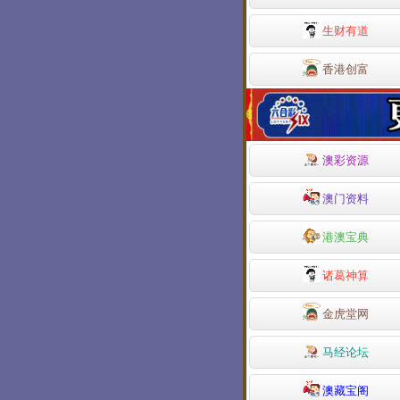
生财有道
香港创富
澳彩资源
澳门资料
港澳宝典
诸葛神算
金虎堂网
马经论坛
澳藏宝阁