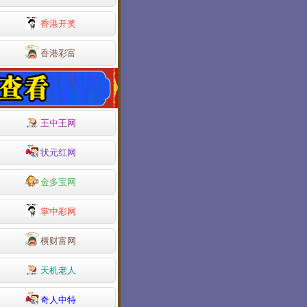
香港开奖
香港彩富
王中王网
状元红网
金多宝网
掌中彩网
横财富网
天机老人
奇人中特