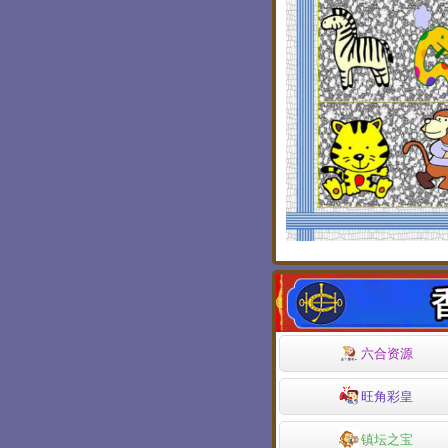
六合资源
旺角彩皇
镇坛之宝