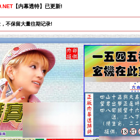
9.NET
【内幕透特】已更新!
量，不保留大量往期记录!