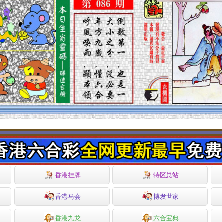
香港挂牌
特区总站
香港马会
博发世家
香港九龙
六合宝典