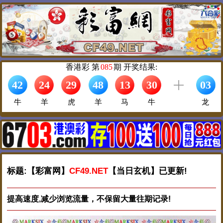
标题:【彩富网】
CF49.NET
【当日玄机】已更新!
提高速度,减少浏览流量，不保留大量往期记录!