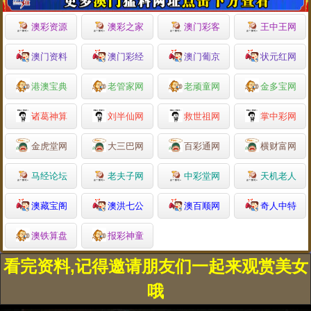
澳彩资源
澳彩之家
澳门彩客
王中王网
澳门资料
澳门彩经
澳门葡京
状元红网
港澳宝典
老管家网
老顽童网
金多宝网
诸葛神算
刘半仙网
救世祖网
掌中彩网
金虎堂网
大三巴网
百彩通网
横财富网
马经论坛
老夫子网
中彩堂网
天机老人
澳藏宝阁
澳洪七公
澳百顺网
奇人中特
澳铁算盘
报彩神童
看完资料,记得邀请朋友们一起来观赏美女
哦