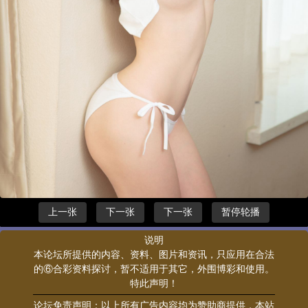
上一张
下一张
下一张
暂停轮播
说明
本论坛所提供的内容、资料、图片和资讯，只应用在合法
的⑥合彩资料探讨，暂不适用于其它，外围博彩和使用。
特此声明！
论坛免责声明：以上所有广告内容均为赞助商提供，本站