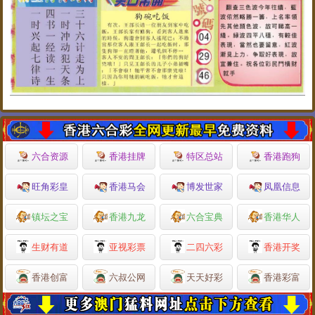
六合资源
香港挂牌
特区总站
香港跑狗
旺角彩皇
香港马会
博发世家
凤凰信息
镇坛之宝
香港九龙
六合宝典
香港华人
生财有道
亚视彩票
二四六彩
香港开奖
香港创富
六叔公网
天天好彩
香港彩富