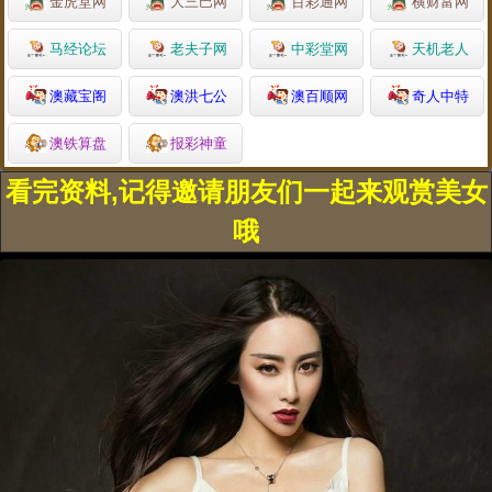
金虎堂网
大三巴网
百彩通网
横财富网
马经论坛
老夫子网
中彩堂网
天机老人
澳藏宝阁
澳洪七公
澳百顺网
奇人中特
澳铁算盘
报彩神童
看完资料,记得邀请朋友们一起来观赏美女
哦