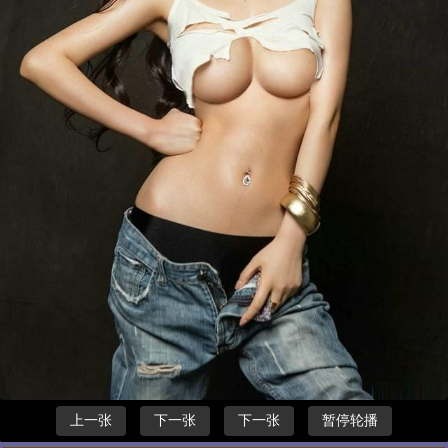
上一张
下一张
下一张
暂停轮播