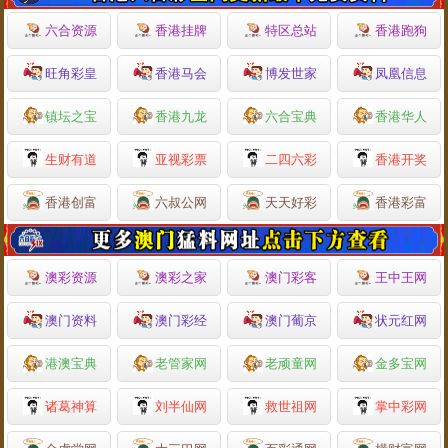
六合资源
香港挂牌
特区总站
香港跑狗
旺角彩皇
香港马会
博发世家
凤凰信息
镇坛之宝
香港九龙
六合宝典
香港华人
生财有道
亚视彩票
二四六彩
香港开奖
香港创富
六叔公网
天天好彩
香港彩富
澳彩资源
澳彩之家
澳门彩客
王中王网
澳门资料
澳门彩经
澳门葡京
状元红网
港澳宝典
老管家网
老顽童网
金多宝网
诸葛神算
刘半仙网
救世祖网
掌中彩网