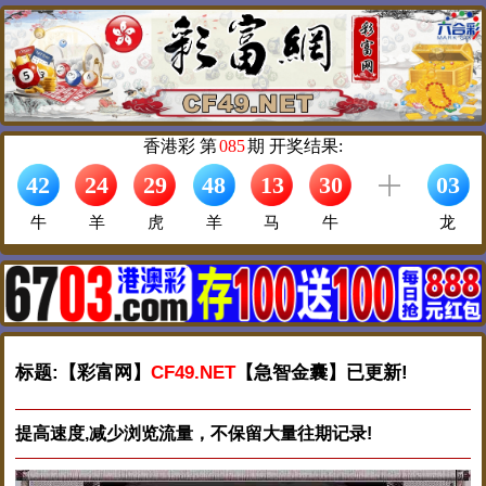
标题:【彩富网】
CF49.NET
【急智金囊】已更新!
提高速度,减少浏览流量，不保留大量往期记录!