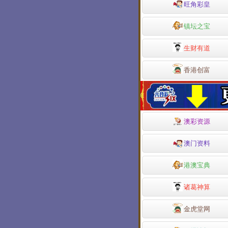
旺角彩皇
镇坛之宝
生财有道
香港创富
澳彩资源
澳门资料
港澳宝典
诸葛神算
金虎堂网