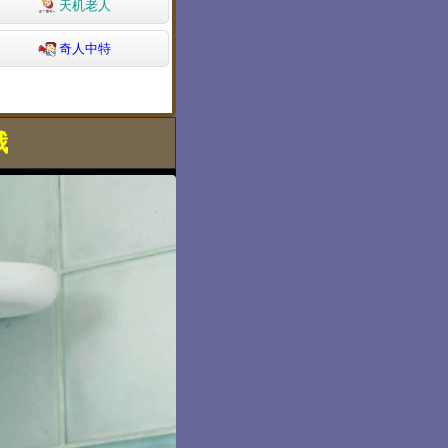
天机老人
奇人中特
哦