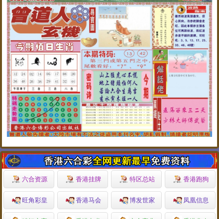
六合资源
香港挂牌
特区总站
香港跑狗
旺角彩皇
香港马会
博发世家
凤凰信息