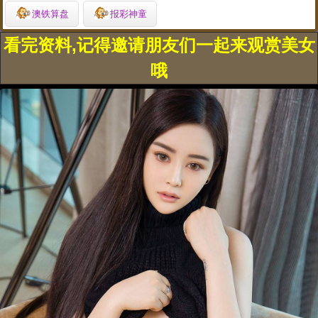
澳铁算盘
报彩神童
看完资料,记得邀请朋友们一起来观赏美女
哦