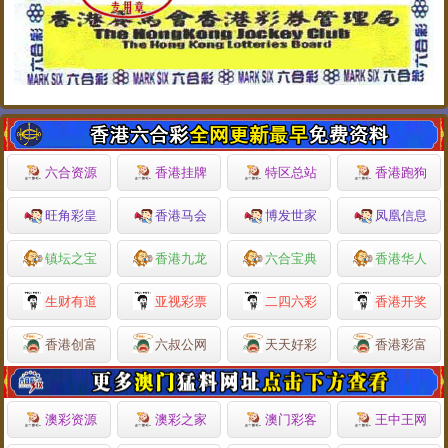
六合资源
香港挂牌
特区总站
香港跑狗
旺角彩皇
香港马会
博发世家
凤凰信息
镇坛之宝
香港九龙
六合宝典
香港华人
生财有道
亚视彩票
二四六彩
香港开奖
香港创富
六叔公网
天天好彩
香港彩富
澳彩资源
澳彩之家
澳门彩客
王中王网