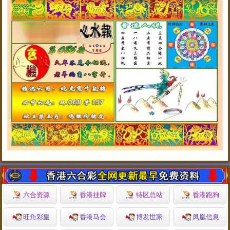
六合资源
香港挂牌
特区总站
香港跑狗
旺角彩皇
香港马会
博发世家
凤凰信息