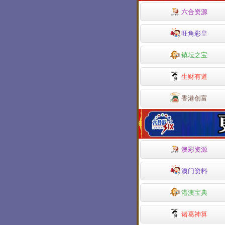
六合资源
旺角彩皇
镇坛之宝
生财有道
香港创富
澳彩资源
澳门资料
港澳宝典
诸葛神算