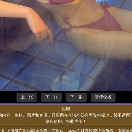
上一张
下一张
下一张
暂停轮播
说明
的内容、资料、图片和资讯，只应用在合法的⑥合彩资料探讨，暂不适用
彩和使用。特此声明！
：以上所有广告内容均为赞助商提供，本站不对其经营行为负责。浏览或
担有关责任，本网站恕不负责。
【彩富网】域名：www.CF49.NET
六合在线，收集各类⑥合彩资料，免费内幕资料，走势分析，尽在彩富网