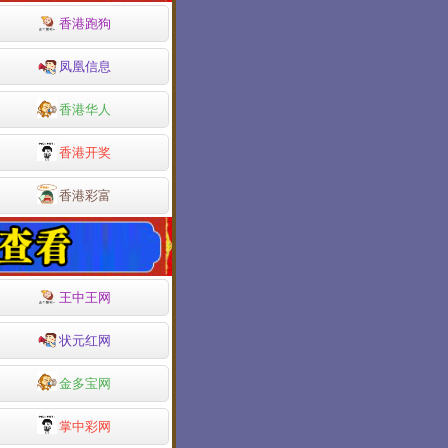
香港跑狗
凤凰信息
香港华人
香港开奖
香港彩富
王中王网
状元红网
金多宝网
掌中彩网