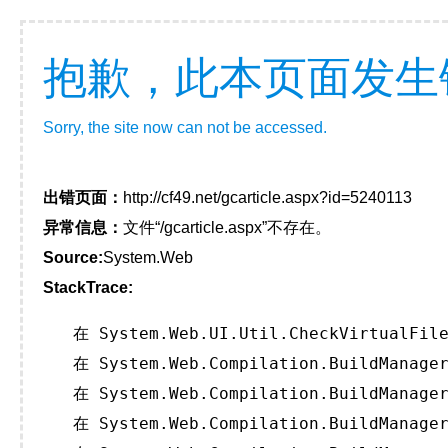
抱歉，此本页面发生
Sorry, the site now can not be accessed.
出错页面：
http://cf49.net/gcarticle.aspx?id=5240113
异常信息：
文件“/gcarticle.aspx”不存在。
Source:
System.Web
StackTrace:
   在 System.Web.UI.Util.CheckVirtualFile
   在 System.Web.Compilation.BuildManager
   在 System.Web.Compilation.BuildManager
   在 System.Web.Compilation.BuildManager