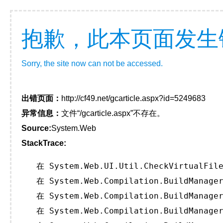
抱歉，此本页面发生
Sorry, the site now can not be accessed.
出错页面：
http://cf49.net/gcarticle.aspx?id=5249683
异常信息：
文件“/gcarticle.aspx”不存在。
Source:
System.Web
StackTrace:
   在 System.Web.UI.Util.CheckVirtualFile
   在 System.Web.Compilation.BuildManager
   在 System.Web.Compilation.BuildManager
   在 System.Web.Compilation.BuildManager