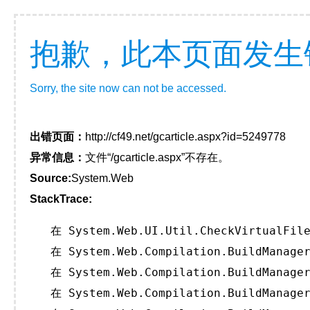
抱歉，此本页面发生
Sorry, the site now can not be accessed.
出错页面：
http://cf49.net/gcarticle.aspx?id=5249778
异常信息：
文件“/gcarticle.aspx”不存在。
Source:
System.Web
StackTrace:
   在 System.Web.UI.Util.CheckVirtualFile
   在 System.Web.Compilation.BuildManager
   在 System.Web.Compilation.BuildManager
   在 System.Web.Compilation.BuildManager