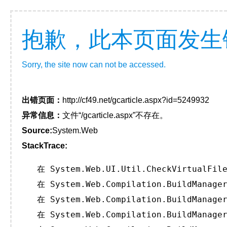
抱歉，此本页面发生
Sorry, the site now can not be accessed.
出错页面：
http://cf49.net/gcarticle.aspx?id=5249932
异常信息：
文件“/gcarticle.aspx”不存在。
Source:
System.Web
StackTrace:
   在 System.Web.UI.Util.CheckVirtualFile
   在 System.Web.Compilation.BuildManager
   在 System.Web.Compilation.BuildManager
   在 System.Web.Compilation.BuildManager