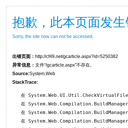
抱歉，此本页面发生
Sorry, the site now can not be accessed.
出错页面：
http://cf49.net/gcarticle.aspx?id=5250382
异常信息：
文件“/gcarticle.aspx”不存在。
Source:
System.Web
StackTrace:
   在 System.Web.UI.Util.CheckVirtualFile
   在 System.Web.Compilation.BuildManager
   在 System.Web.Compilation.BuildManager
   在 System.Web.Compilation.BuildManager