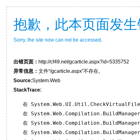
抱歉，此本页面发生
Sorry, the site now can not be accessed.
出错页面：
http://cf49.net/gcarticle.aspx?id=5335752
异常信息：
文件“/gcarticle.aspx”不存在。
Source:
System.Web
StackTrace:
   在 System.Web.UI.Util.CheckVirtualFile
   在 System.Web.Compilation.BuildManager
   在 System.Web.Compilation.BuildManager
   在 System.Web.Compilation.BuildManager