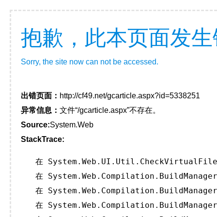
抱歉，此本页面发生
Sorry, the site now can not be accessed.
出错页面：
http://cf49.net/gcarticle.aspx?id=5338251
异常信息：
文件“/gcarticle.aspx”不存在。
Source:
System.Web
StackTrace:
   在 System.Web.UI.Util.CheckVirtualFile
   在 System.Web.Compilation.BuildManager
   在 System.Web.Compilation.BuildManager
   在 System.Web.Compilation.BuildManager