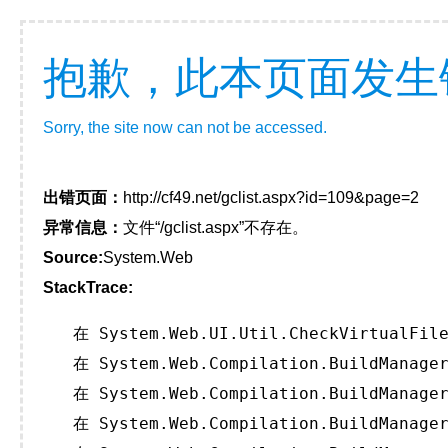
抱歉，此本页面发生
Sorry, the site now can not be accessed.
出错页面：
http://cf49.net/gclist.aspx?id=109&page=2
异常信息：
文件“/gclist.aspx”不存在。
Source:
System.Web
StackTrace:
   在 System.Web.UI.Util.CheckVirtualFile
   在 System.Web.Compilation.BuildManager
   在 System.Web.Compilation.BuildManager
   在 System.Web.Compilation.BuildManager